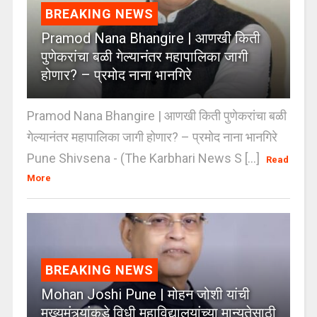
BREAKING NEWS
Pramod Nana Bhangire | आणखी किती
पुणेकरांचा बळी गेल्यानंतर महापालिका जागी
होणार? – प्रमोद नाना भानगिरे
Pramod Nana Bhangire | आणखी किती पुणेकरांचा बळी
गेल्यानंतर महापालिका जागी होणार? – प्रमोद नाना भानगिरे
Pune Shivsena - (The Karbhari News S [...]
Read
More
BREAKING NEWS
Mohan Joshi Pune | मोहन जोशी यांची
मुख्यमंत्र्यांकडे विधी महाविद्यालयांच्या मान्यतेसाठी