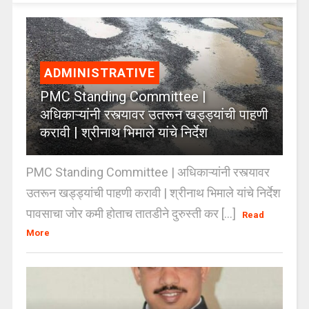
ADMINISTRATIVE
PMC Standing Committee |
अधिकाऱ्यांनी रस्त्यावर उतरून खड्ड्यांची पाहणी
करावी | श्रीनाथ भिमाले यांचे निर्देश
PMC Standing Committee | अधिकाऱ्यांनी रस्त्यावर
उतरून खड्ड्यांची पाहणी करावी | श्रीनाथ भिमाले यांचे निर्देश
पावसाचा जोर कमी होताच तातडीने दुरुस्ती कर [...]
Read
More