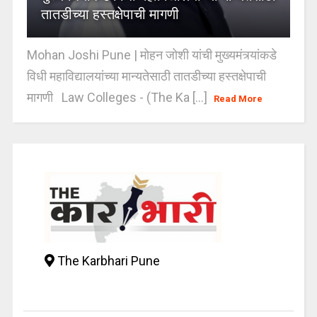
तातडीच्या हस्तक्षेपाची मागणी
Mohan Joshi Pune | मोहन जोशी यांची मुख्यमंत्र्यांकडे
विधी महाविद्यालयांच्या मान्यतेसाठी तातडीच्या हस्तक्षेपाची
मागणी Law Colleges - (The Ka [...]
Read More
The Karbhari Pune