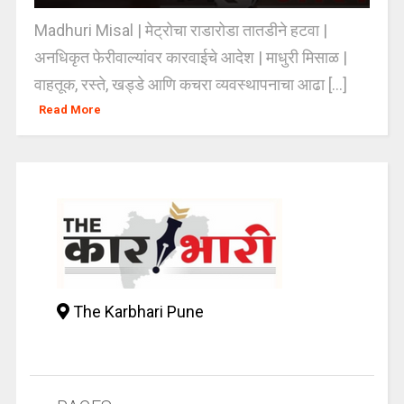
Madhuri Misal | मेट्रोचा राडारोडा तातडीने हटवा |
अनधिकृत फेरीवाल्यांवर कारवाईचे आदेश | माधुरी मिसाळ |
वाहतूक, रस्ते, खड्डे आणि कचरा व्यवस्थापनाचा आढा [...]
Read More
The Karbhari Pune