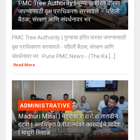
PMC Tree Authority | पुण्याचा हरित वारसा
जपण्यासाठी वृक्ष प्राधिकरण सरसावले – पहिली
बैठक; संरक्षण आणि संवर्धनावर भर
PMC Tree Authority | पुण्याचा हरित वारसा जपण्यासाठी
वृक्ष प्राधिकरण सरसावले - पहिली बैठक; संरक्षण आणि
संवर्धनावर भर Pune PMC News - (The Ka [...]
Read More
ADMINISTRATIVE
Madhuri Misal | मेट्रोचा राडारोडा तातडीने
हटवा | अनधिकृत फेरीवाल्यांवर कारवाईचे आदेश
| माधुरी मिसाळ