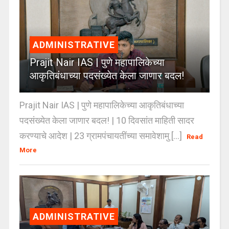
ADMINISTRATIVE
Prajit Nair IAS | पुणे महापालिकेच्या
आकृतिबंधाच्या पदसंख्येत केला जाणार बदल!
Prajit Nair IAS | पुणे महापालिकेच्या आकृतिबंधाच्या
पदसंख्येत केला जाणार बदल! | 10 दिवसांत माहिती सादर
करण्याचे आदेश | 23 ग्रामपंचायतींच्या समावेशामु [...]
Read
More
ADMINISTRATIVE