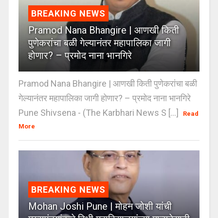
BREAKING NEWS
Pramod Nana Bhangire | आणखी किती
पुणेकरांचा बळी गेल्यानंतर महापालिका जागी
होणार? – प्रमोद नाना भानगिरे
Pramod Nana Bhangire | आणखी किती पुणेकरांचा बळी
गेल्यानंतर महापालिका जागी होणार? – प्रमोद नाना भानगिरे
Pune Shivsena - (The Karbhari News S [...]
Read
More
BREAKING NEWS
Mohan Joshi Pune | मोहन जोशी यांची