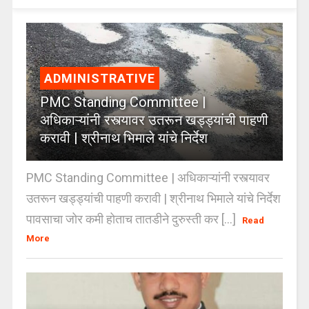
ADMINISTRATIVE
PMC Standing Committee |
अधिकाऱ्यांनी रस्त्यावर उतरून खड्ड्यांची पाहणी
करावी | श्रीनाथ भिमाले यांचे निर्देश
PMC Standing Committee | अधिकाऱ्यांनी रस्त्यावर
उतरून खड्ड्यांची पाहणी करावी | श्रीनाथ भिमाले यांचे निर्देश
पावसाचा जोर कमी होताच तातडीने दुरुस्ती कर [...]
Read
More