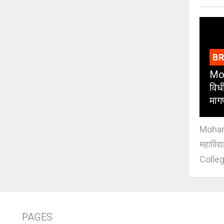
B
Moh
विधी
माग
Mohan J
महाविद्
Colleg
PAGES