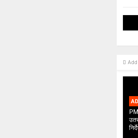
Add 
AD
PMC
उतर
निर्द