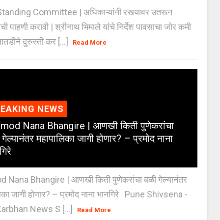
anding Committee | अधिकाऱ्यांनी रस्त्यावर उतरून
ंची पाहणी करावी | श्रीनाथ भिमाले यांचे निर्देश पावसाचा जोर कमी
ातडीने दुरुस्ती कर [...]
Read More
REAKING NEWS
mod Nana Bhangire | आणखी किती पुणेकरांचा
 गेल्यानंतर महापालिका जागी होणार? – प्रमोद नाना
गिरे
 Nana Bhangire | आणखी किती पुणेकरांचा बळी गेल्यानंतर
िका जागी होणार? – प्रमोद नाना भानगिरे Pune Shivsena -
arbhari News S [...]
Read More