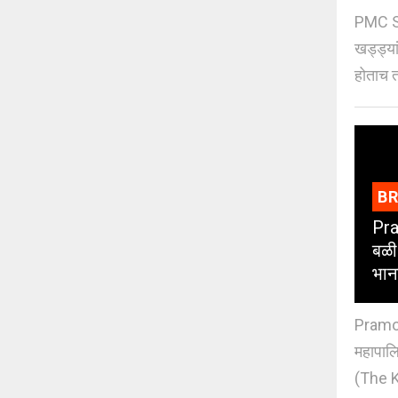
PMC St
खड्ड्या
होताच त
B
Pra
बळी
भान
Pramod
महापाल
(The K