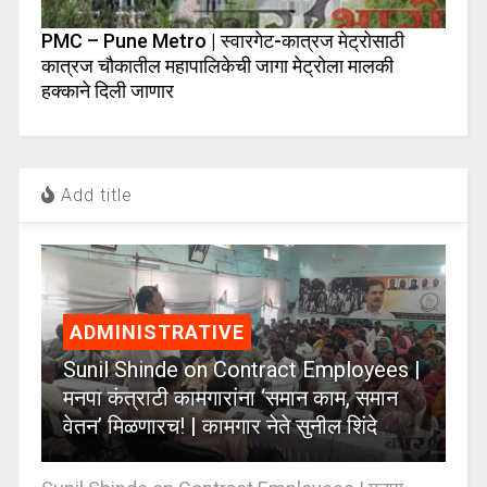
PMC – Pune Metro | स्वारगेट-कात्रज मेट्रोसाठी
कात्रज चौकातील महापालिकेची जागा मेट्रोला मालकी
हक्काने दिली जाणार
Add title
ADMINISTRATIVE
Sunil Shinde on Contract Employees |
मनपा कंत्राटी कामगारांना ‘समान काम, समान
वेतन’ मिळणारच! | कामगार नेते सुनील शिंदे