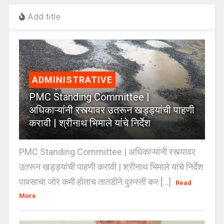
Add title
ADMINISTRATIVE
PMC Standing Committee |
अधिकाऱ्यांनी रस्त्यावर उतरून खड्ड्यांची पाहणी
करावी | श्रीनाथ भिमाले यांचे निर्देश
PMC Standing Committee | अधिकाऱ्यांनी रस्त्यावर
उतरून खड्ड्यांची पाहणी करावी | श्रीनाथ भिमाले यांचे निर्देश
पावसाचा जोर कमी होताच तातडीने दुरुस्ती कर [...]
Read
More