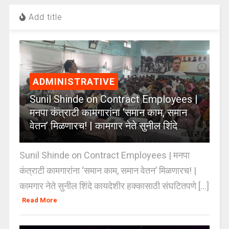
Add title
ADMINISTRATIVE
Sunil Shinde on Contract Employees |
मनपा कंत्राटी कामगारांना ‘समान काम, समान
वेतन’ मिळणारच! | कामगार नेते सुनील शिंदे
Sunil Shinde on Contract Employees | मनपा
कंत्राटी कामगारांना ‘समान काम, समान वेतन’ मिळणारच! |
कामगार नेते सुनील शिंदे कायदेशीर हक्कासाठी संघटितपणे [...]
Read More