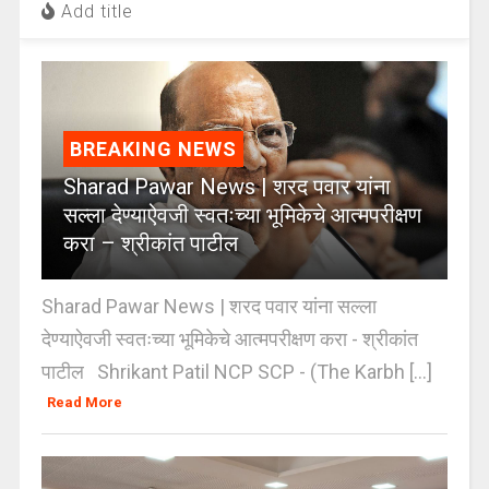
Add title
BREAKING NEWS
Sharad Pawar News | शरद पवार यांना
सल्ला देण्याऐवजी स्वतःच्या भूमिकेचे आत्मपरीक्षण
करा – श्रीकांत पाटील
Sharad Pawar News | शरद पवार यांना सल्ला
देण्याऐवजी स्वतःच्या भूमिकेचे आत्मपरीक्षण करा - श्रीकांत
पाटील Shrikant Patil NCP SCP - (The Karbh [...]
Read More