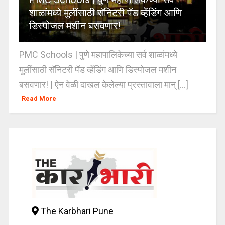
शाळांमध्ये मुलींसाठी सॅनिटरी पॅड व्हेंडिंग आणि
डिस्पोजल मशीन बसवणार!
PMC Schools | पुणे महापालिकेच्या सर्व शाळांमध्ये
मुलींसाठी सॅनिटरी पॅड व्हेंडिंग आणि डिस्पोजल मशीन
बसवणार! | ऐन वेळी दाखल केलेल्या प्रस्तावाला मान् [...]
Read More
The Karbhari Pune