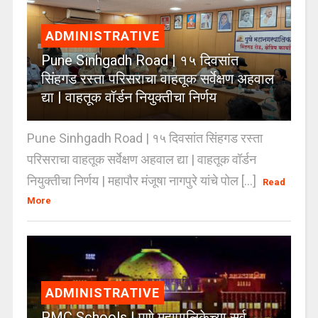
ADMINISTRATIVE
Pune Sinhgadh Road | १५ दिवसांत
सिंहगड रस्ता परिसराचा वाहतूक सर्वेक्षण अहवाल
द्या | वाहतूक वॉर्डन नियुक्तीचा निर्णय
Pune Sinhgadh Road | १५ दिवसांत सिंहगड रस्ता
परिसराचा वाहतूक सर्वेक्षण अहवाल द्या | वाहतूक वॉर्डन
नियुक्तीचा निर्णय | महापौर मंजूषा नागपुरे यांचे पोल [...]
Read
More
ADMINISTRATIVE
PMC Schools | पुणे महापालिकेच्या सर्व