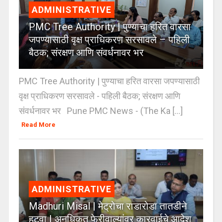
ADMINISTRATIVE
PMC Tree Authority | पुण्याचा हरित वारसा
जपण्यासाठी वृक्ष प्राधिकरण सरसावले – पहिली
बैठक; संरक्षण आणि संवर्धनावर भर
PMC Tree Authority | पुण्याचा हरित वारसा जपण्यासाठी
वृक्ष प्राधिकरण सरसावले - पहिली बैठक; संरक्षण आणि
संवर्धनावर भर Pune PMC News - (The Ka [...]
Read More
ADMINISTRATIVE
Madhuri Misal | मेट्रोचा राडारोडा तातडीने
हटवा | अनधिकृत फेरीवाल्यांवर कारवाईचे आदेश