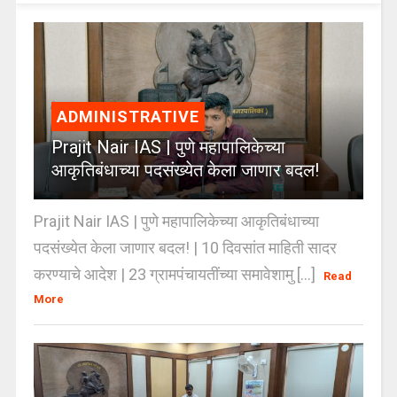
ADMINISTRATIVE
Prajit Nair IAS | पुणे महापालिकेच्या
आकृतिबंधाच्या पदसंख्येत केला जाणार बदल!
Prajit Nair IAS | पुणे महापालिकेच्या आकृतिबंधाच्या
पदसंख्येत केला जाणार बदल! | 10 दिवसांत माहिती सादर
करण्याचे आदेश | 23 ग्रामपंचायतींच्या समावेशामु [...]
Read
More