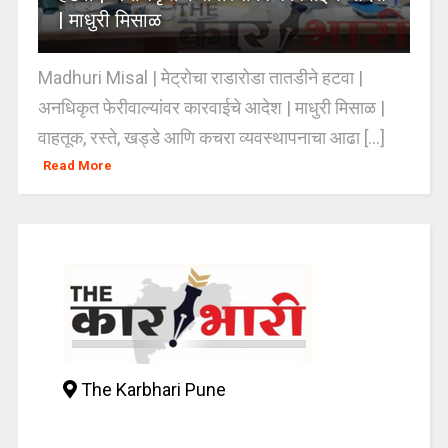
| माधुरी मिसाळ
Madhuri Misal | मेट्रोचा राडारोडा तातडीने हटवा |
अनधिकृत फेरीवाल्यांवर कारवाईचे आदेश | माधुरी मिसाळ |
वाहतूक, रस्ते, खड्डे आणि कचरा व्यवस्थापनाचा आढा [...]
Read More
The Karbhari Pune