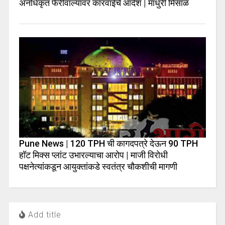
अनधिकृत फेरीवाल्यांवर कारवाईचे आदेश | माधुरी मिसाळ
Pune News | 120 TPH ची कागदपत्रे देऊन 90 TPH
हॉट मिक्स प्लांट उभारल्याचा आरोप | माजी विरोधी
पक्षनेत्यांकडून आयुक्तांकडे स्वतंत्र चौकशीची मागणी
Add title