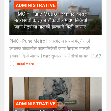
ADMINISTRATIVE
PMC – Pune Metro | स्वारगेट-कात्रज
मेट्रोसाठी कात्रज चौकातील महापालिकेची
जागा मेट्रोला मालकी हक्काने दिली जाणार
PMC - Pune Metro | स्वारगेट-कात्रज मेट्रोसाठी
कात्रज चौकातील महापालिकेची जागा मेट्रोला मालकी
हक्काने दिली जाणार | शहर सुधारणा समितीची मान्यता | 1.67
[...]
Read More
ADMINISTRATIVE