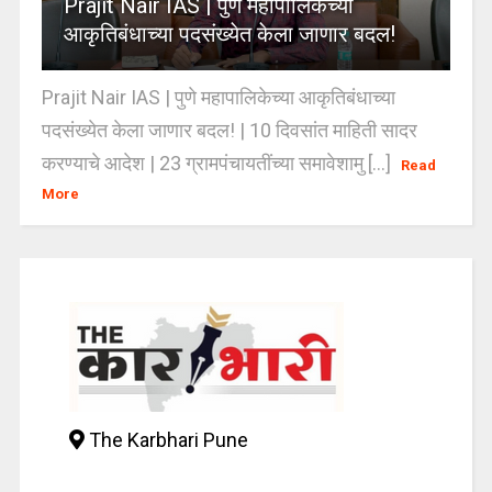
Prajit Nair IAS | पुणे महापालिकेच्या
आकृतिबंधाच्या पदसंख्येत केला जाणार बदल!
Prajit Nair IAS | पुणे महापालिकेच्या आकृतिबंधाच्या
पदसंख्येत केला जाणार बदल! | 10 दिवसांत माहिती सादर
करण्याचे आदेश | 23 ग्रामपंचायतींच्या समावेशामु [...]
Read
More
The Karbhari Pune