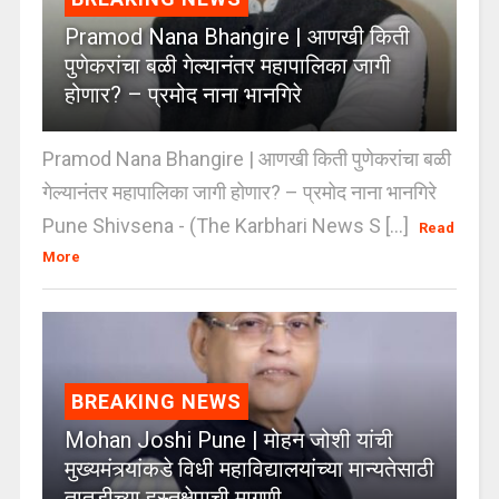
Pramod Nana Bhangire | आणखी किती
पुणेकरांचा बळी गेल्यानंतर महापालिका जागी
होणार? – प्रमोद नाना भानगिरे
Pramod Nana Bhangire | आणखी किती पुणेकरांचा बळी
गेल्यानंतर महापालिका जागी होणार? – प्रमोद नाना भानगिरे
Pune Shivsena - (The Karbhari News S [...]
Read
More
BREAKING NEWS
Mohan Joshi Pune | मोहन जोशी यांची
मुख्यमंत्र्यांकडे विधी महाविद्यालयांच्या मान्यतेसाठी
तातडीच्या हस्तक्षेपाची मागणी