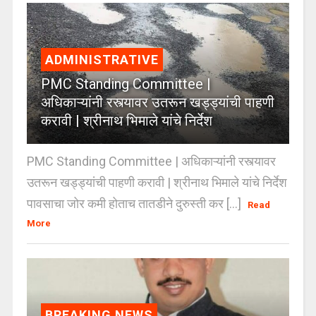
ADMINISTRATIVE
PMC Standing Committee |
अधिकाऱ्यांनी रस्त्यावर उतरून खड्ड्यांची पाहणी
करावी | श्रीनाथ भिमाले यांचे निर्देश
PMC Standing Committee | अधिकाऱ्यांनी रस्त्यावर
उतरून खड्ड्यांची पाहणी करावी | श्रीनाथ भिमाले यांचे निर्देश
पावसाचा जोर कमी होताच तातडीने दुरुस्ती कर [...]
Read
More
BREAKING NEWS