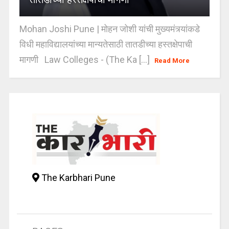
Mohan Joshi Pune | मोहन जोशी यांची मुख्यमंत्र्यांकडे
विधी महाविद्यालयांच्या मान्यतेसाठी तातडीच्या हस्तक्षेपाची
मागणी Law Colleges - (The Ka [...]
Read More
The Karbhari Pune