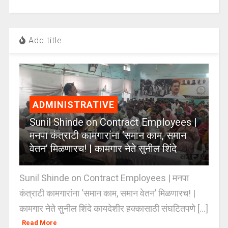
Add title
ADMINISTRATIVE
Sunil Shinde on Contract Employees |
मनपा कंत्राटी कामगारांना ‘समान काम, समान
वेतन’ मिळणारच! | कामगार नेते सुनील शिंदे
Sunil Shinde on Contract Employees | मनपा
कंत्राटी कामगारांना ‘समान काम, समान वेतन’ मिळणारच! |
कामगार नेते सुनील शिंदे कायदेशीर हक्कासाठी संघटितपणे [...]
Read More