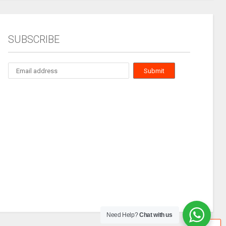
SUBSCRIBE
Need Help?
Chat with us