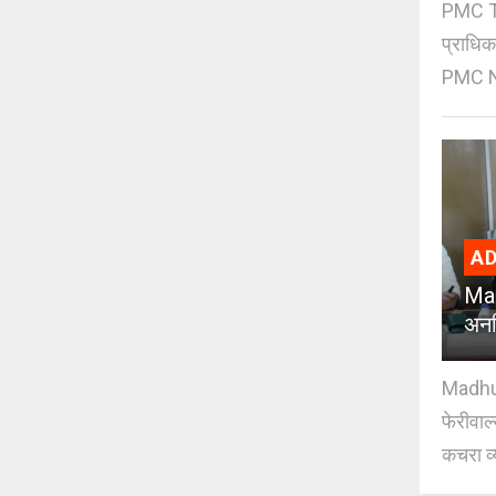
PMC Tre
प्राधि
PMC Ne
AD
Mad
अनध
Madhuri
फेरीवाल
कचरा व्