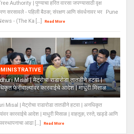
e Authority | पुण्याचा हरित वारसा जपण्यासाठी वृक्ष
करण सरसावले - पहिली बैठक; संरक्षण आणि संवर्धनावर भर Pune
ws - (The Ka [...]
Read More
MINISTRATIVE
huri Misal | मेट्रोचा राडारोडा तातडीने हटवा |
िकृत फेरीवाल्यांवर कारवाईचे आदेश | माधुरी मिसाळ
 Misal | मेट्रोचा राडारोडा तातडीने हटवा | अनधिकृत
्यांवर कारवाईचे आदेश | माधुरी मिसाळ | वाहतूक, रस्ते, खड्डे आणि
यवस्थापनाचा आढा [...]
Read More