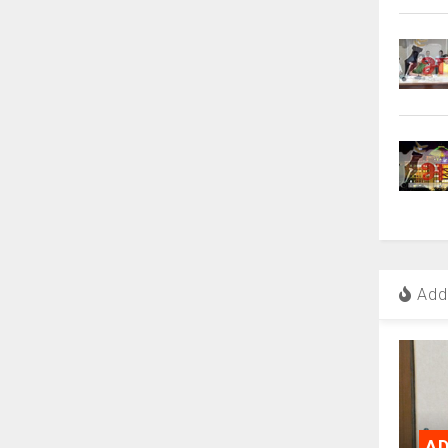
Add 
AD