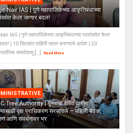
jit Nair IAS | पुणे महापालिकेच्या आकृतिबंधाच्या
ंख्येत केला जाणार बदल!
Nair IAS | पुणे महापालिकेच्या आकृतिबंधाच्या पदसंख्येत केला
दल! | 10 दिवसांत माहिती सादर करण्याचे आदेश | 23
ायतींच्या समावेशामु [...]
Read More
MINISTRATIVE
 Tree Authority | पुण्याचा हरित वारसा
्यासाठी वृक्ष प्राधिकरण सरसावले – पहिली बैठक;
क्षण आणि संवर्धनावर भर