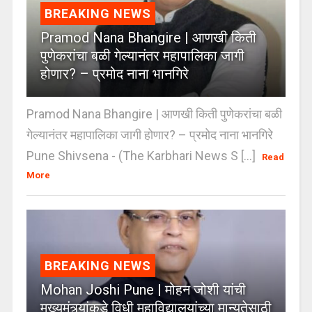
BREAKING NEWS
Pramod Nana Bhangire | आणखी किती
पुणेकरांचा बळी गेल्यानंतर महापालिका जागी
होणार? – प्रमोद नाना भानगिरे
Pramod Nana Bhangire | आणखी किती पुणेकरांचा बळी
गेल्यानंतर महापालिका जागी होणार? – प्रमोद नाना भानगिरे
Pune Shivsena - (The Karbhari News S [...]
Read
More
BREAKING NEWS
Mohan Joshi Pune | मोहन जोशी यांची
मुख्यमंत्र्यांकडे विधी महाविद्यालयांच्या मान्यतेसाठी