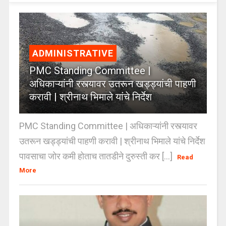
ADMINISTRATIVE
PMC Standing Committee |
अधिकाऱ्यांनी रस्त्यावर उतरून खड्ड्यांची पाहणी
करावी | श्रीनाथ भिमाले यांचे निर्देश
PMC Standing Committee | अधिकाऱ्यांनी रस्त्यावर
उतरून खड्ड्यांची पाहणी करावी | श्रीनाथ भिमाले यांचे निर्देश
पावसाचा जोर कमी होताच तातडीने दुरुस्ती कर [...]
Read
More