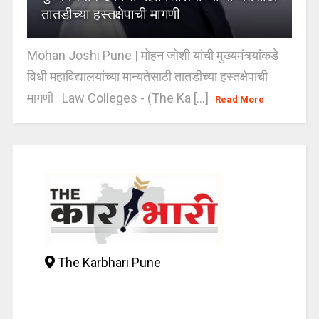
तातडीच्या हस्तक्षेपाची मागणी
Mohan Joshi Pune | मोहन जोशी यांची मुख्यमंत्र्यांकडे
विधी महाविद्यालयांच्या मान्यतेसाठी तातडीच्या हस्तक्षेपाची
मागणी Law Colleges - (The Ka [...]
Read More
The Karbhari Pune