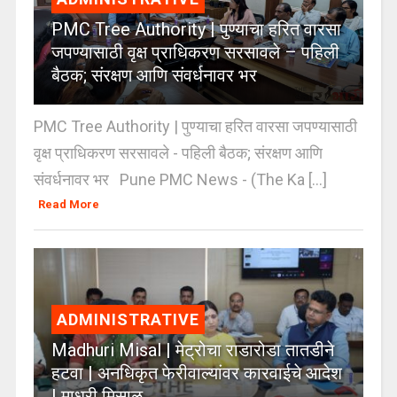
PMC Tree Authority | पुण्याचा हरित वारसा
जपण्यासाठी वृक्ष प्राधिकरण सरसावले – पहिली
बैठक; संरक्षण आणि संवर्धनावर भर
PMC Tree Authority | पुण्याचा हरित वारसा जपण्यासाठी
वृक्ष प्राधिकरण सरसावले - पहिली बैठक; संरक्षण आणि
संवर्धनावर भर Pune PMC News - (The Ka [...]
Read More
ADMINISTRATIVE
Madhuri Misal | मेट्रोचा राडारोडा तातडीने
हटवा | अनधिकृत फेरीवाल्यांवर कारवाईचे आदेश
| माधुरी मिसाळ