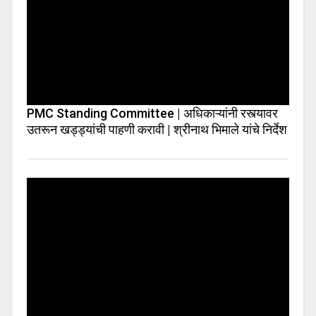
PMC Standing Committee | अधिकाऱ्यांनी रस्त्यावर
उतरून खड्ड्यांची पाहणी करावी | श्रीनाथ भिमाले यांचे निर्देश