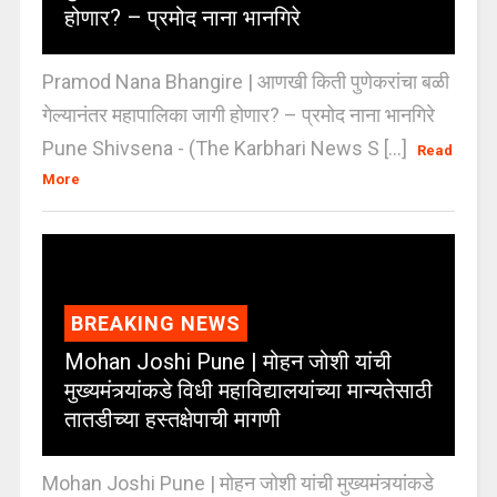
होणार? – प्रमोद नाना भानगिरे
Pramod Nana Bhangire | आणखी किती पुणेकरांचा बळी
गेल्यानंतर महापालिका जागी होणार? – प्रमोद नाना भानगिरे
Pune Shivsena - (The Karbhari News S [...]
Read
More
BREAKING NEWS
Mohan Joshi Pune | मोहन जोशी यांची
मुख्यमंत्र्यांकडे विधी महाविद्यालयांच्या मान्यतेसाठी
तातडीच्या हस्तक्षेपाची मागणी
Mohan Joshi Pune | मोहन जोशी यांची मुख्यमंत्र्यांकडे