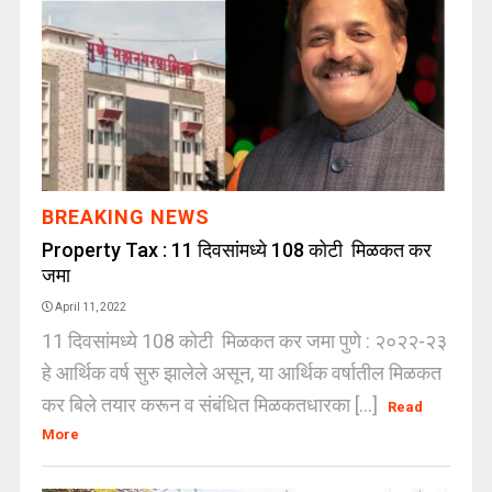
BREAKING NEWS
Property Tax : 11 दिवसांमध्ये 108 कोटी मिळकत कर
जमा
April 11, 2022
11 दिवसांमध्ये 108 कोटी मिळकत कर जमा पुणे : २०२२-२३
हे आर्थिक वर्ष सुरु झालेले असून, या आर्थिक वर्षातील मिळकत
कर बिले तयार करून व संबंधित मिळकतधारका [...]
Read
More