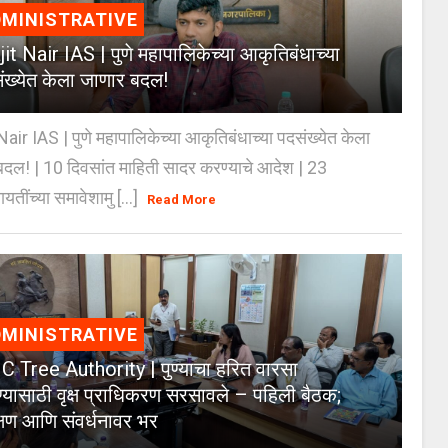
MINISTRATIVE
jit Nair IAS | पुणे महापालिकेच्या आकृतिबंधाच्या
ंख्येत केला जाणार बदल!
Nair IAS | पुणे महापालिकेच्या आकृतिबंधाच्या पदसंख्येत केला
दल! | 10 दिवसांत माहिती सादर करण्याचे आदेश | 23
ायतींच्या समावेशामु [...]
Read More
MINISTRATIVE
 Tree Authority | पुण्याचा हरित वारसा
्यासाठी वृक्ष प्राधिकरण सरसावले – पहिली बैठक;
क्षण आणि संवर्धनावर भर