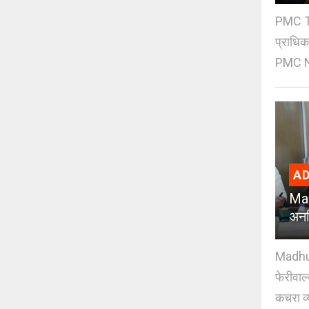
PMC Tre
प्राधि
PMC Ne
AD
Mad
अनध
Madhuri
फेरीवाल
कचरा व्