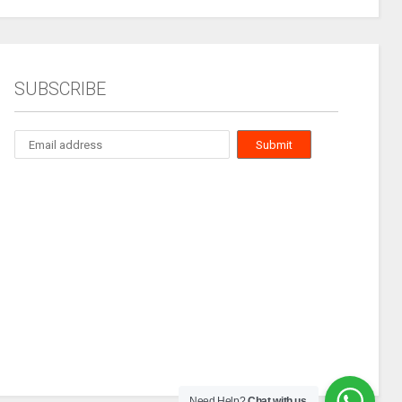
SUBSCRIBE
Need Help?
Chat with us