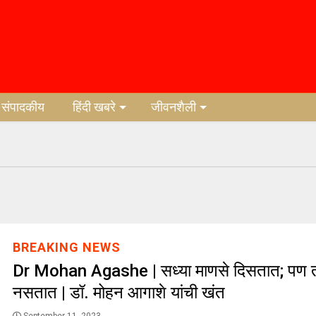
संपादकीय
हिंदी खबरे
जीवनशैली
BREAKING NEWS
Dr Mohan Agashe | सध्या माणसे दिसतात; पण त
नसतात | डॉ. मोहन आगाशे यांची खंत