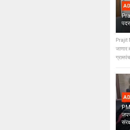
AD
Pra
पदस
Prajit 
जाणार ब
ग्रामपंच
AD
PMC
जपण
संर