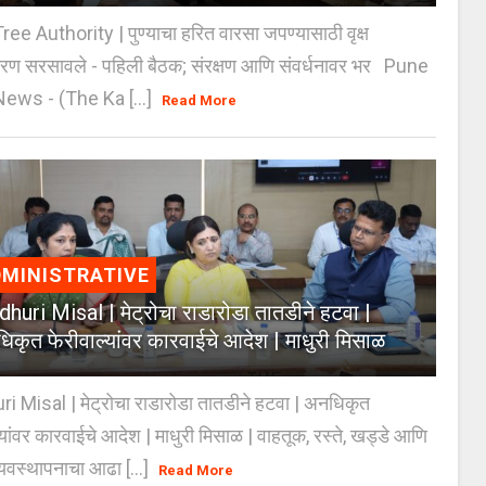
e Authority | पुण्याचा हरित वारसा जपण्यासाठी वृक्ष
करण सरसावले - पहिली बैठक; संरक्षण आणि संवर्धनावर भर Pune
ws - (The Ka [...]
Read More
MINISTRATIVE
huri Misal | मेट्रोचा राडारोडा तातडीने हटवा |
िकृत फेरीवाल्यांवर कारवाईचे आदेश | माधुरी मिसाळ
 Misal | मेट्रोचा राडारोडा तातडीने हटवा | अनधिकृत
्यांवर कारवाईचे आदेश | माधुरी मिसाळ | वाहतूक, रस्ते, खड्डे आणि
यवस्थापनाचा आढा [...]
Read More