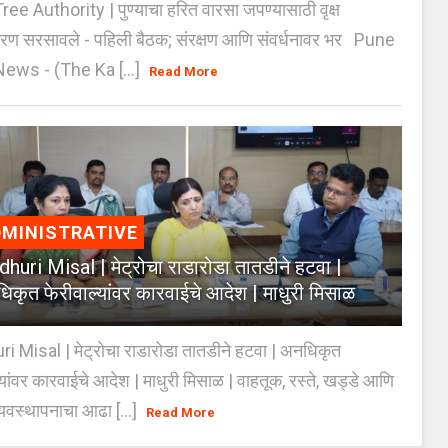
e Authority | पुण्याचा हरित वारसा जपण्यासाठी वृक्ष
करण सरसावले - पहिली बैठक; संरक्षण आणि संवर्धनावर भर Pune
ws - (The Ka [...]
Read More
MINISTRATIVE
huri Misal | मेट्रोचा राडारोडा तातडीने हटवा |
िकृत फेरीवाल्यांवर कारवाईचे आदेश | माधुरी मिसाळ
 Misal | मेट्रोचा राडारोडा तातडीने हटवा | अनधिकृत
्यांवर कारवाईचे आदेश | माधुरी मिसाळ | वाहतूक, रस्ते, खड्डे आणि
यवस्थापनाचा आढा [...]
Read More