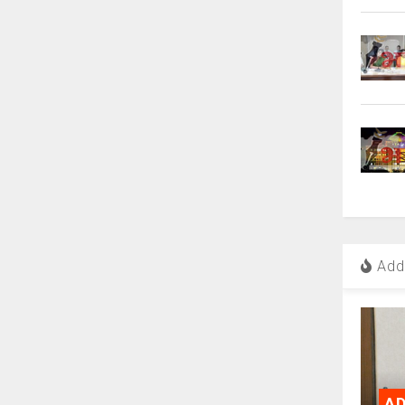
Add 
AD