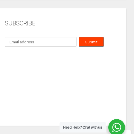
SUBSCRIBE
Need Help?
Chat with us