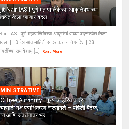
jit Nair IAS | पुणे महापालिकेच्या आकृतिबंधाच्या
ंख्येत केला जाणार बदल!
Nair IAS | पुणे महापालिकेच्या आकृतिबंधाच्या पदसंख्येत केला
दल! | 10 दिवसांत माहिती सादर करण्याचे आदेश | 23
ायतींच्या समावेशामु [...]
Read More
MINISTRATIVE
 Tree Authority | पुण्याचा हरित वारसा
्यासाठी वृक्ष प्राधिकरण सरसावले – पहिली बैठक;
क्षण आणि संवर्धनावर भर