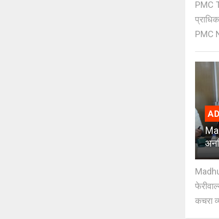
PMC Tre
प्राधि
PMC Ne
AD
Mad
अनध
Madhuri
फेरीवाल
कचरा व्