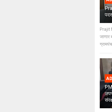
Pra
पदस
Prajit 
जाणार ब
ग्रामपंच
AD
PMC
जपण
संर