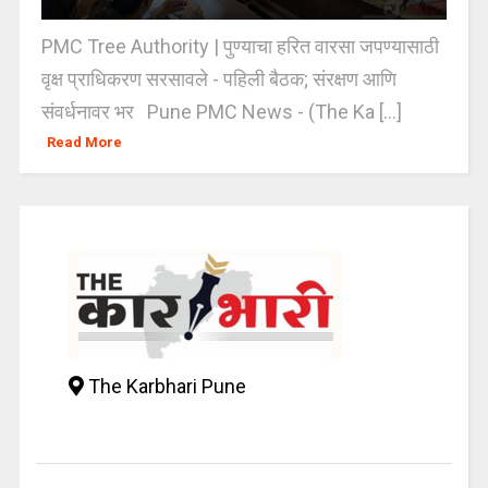
PMC Tree Authority | पुण्याचा हरित वारसा जपण्यासाठी
वृक्ष प्राधिकरण सरसावले - पहिली बैठक; संरक्षण आणि
संवर्धनावर भर Pune PMC News - (The Ka [...]
Read More
The Karbhari Pune