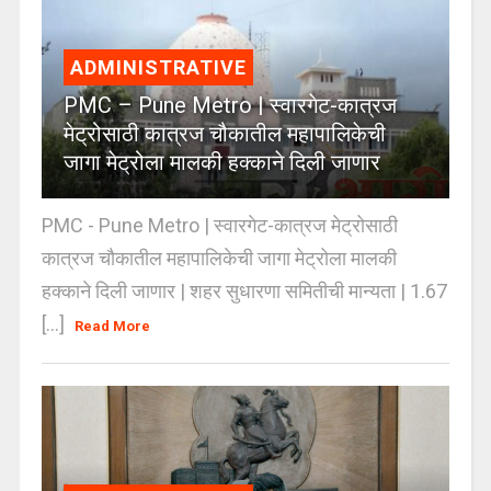
ADMINISTRATIVE
PMC – Pune Metro | स्वारगेट-कात्रज
मेट्रोसाठी कात्रज चौकातील महापालिकेची
जागा मेट्रोला मालकी हक्काने दिली जाणार
PMC - Pune Metro | स्वारगेट-कात्रज मेट्रोसाठी
कात्रज चौकातील महापालिकेची जागा मेट्रोला मालकी
हक्काने दिली जाणार | शहर सुधारणा समितीची मान्यता | 1.67
[...]
Read More