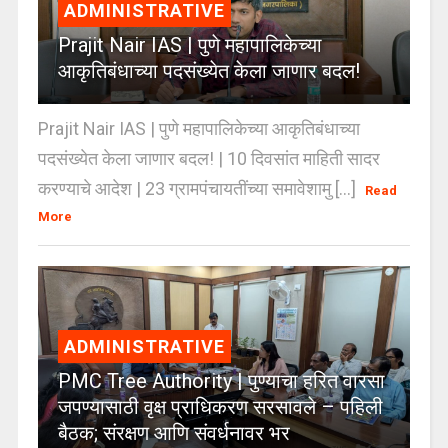
ADMINISTRATIVE
Prajit Nair IAS | पुणे महापालिकेच्या
आकृतिबंधाच्या पदसंख्येत केला जाणार बदल!
Prajit Nair IAS | पुणे महापालिकेच्या आकृतिबंधाच्या
पदसंख्येत केला जाणार बदल! | 10 दिवसांत माहिती सादर
करण्याचे आदेश | 23 ग्रामपंचायतींच्या समावेशामु [...]
Read
More
ADMINISTRATIVE
PMC Tree Authority | पुण्याचा हरित वारसा
जपण्यासाठी वृक्ष प्राधिकरण सरसावले – पहिली
बैठक; संरक्षण आणि संवर्धनावर भर