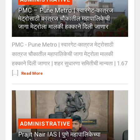
PMC – Pune Metro | स्वारगेट-कात्रज
मेट्रोसाठी कात्रज चौकातील महापालिकेची
जागा मेट्रोला मालकी हक्काने दिली जाणार
PMC - Pune Metro | स्वारगेट-कात्रज मेट्रोसाठी
कात्रज चौकातील महापालिकेची जागा मेट्रोला मालकी
हक्काने दिली जाणार | शहर सुधारणा समितीची मान्यता | 1.67
[...]
Read More
ADMINISTRATIVE
Prajit Nair IAS | पुणे महापालिकेच्या