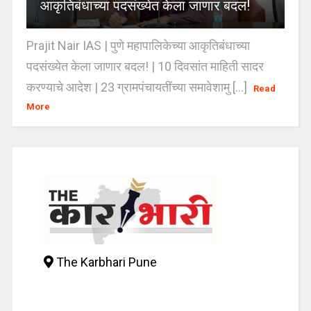
आकृतिबंधाच्या पदसंख्येत केला जाणार बदल!
Prajit Nair IAS | पुणे महापालिकेच्या आकृतिबंधाच्या
पदसंख्येत केला जाणार बदल! | 10 दिवसांत माहिती सादर
करण्याचे आदेश | 23 ग्रामपंचायतींच्या समावेशामु [...]
Read
More
The Karbhari Pune