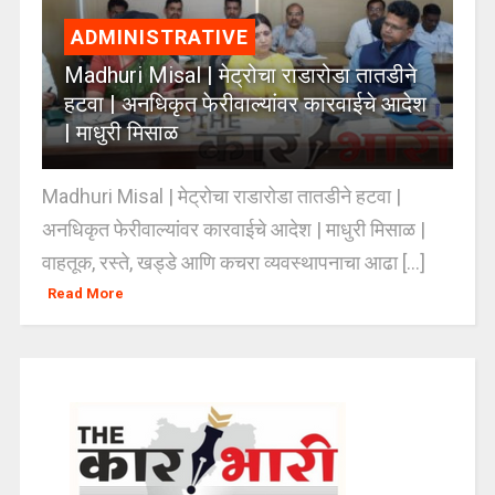
ADMINISTRATIVE
Madhuri Misal | मेट्रोचा राडारोडा तातडीने
हटवा | अनधिकृत फेरीवाल्यांवर कारवाईचे आदेश
| माधुरी मिसाळ
Madhuri Misal | मेट्रोचा राडारोडा तातडीने हटवा |
अनधिकृत फेरीवाल्यांवर कारवाईचे आदेश | माधुरी मिसाळ |
वाहतूक, रस्ते, खड्डे आणि कचरा व्यवस्थापनाचा आढा [...]
Read More