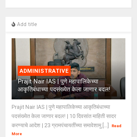
Add title
ADMINISTRATIVE
Prajit Nair IAS | पुणे महापालिकेच्या
आकृतिबंधाच्या पदसंख्येत केला जाणार बदल!
Prajit Nair IAS | पुणे महापालिकेच्या आकृतिबंधाच्या
पदसंख्येत केला जाणार बदल! | 10 दिवसांत माहिती सादर
करण्याचे आदेश | 23 ग्रामपंचायतींच्या समावेशामु [...]
Read
More