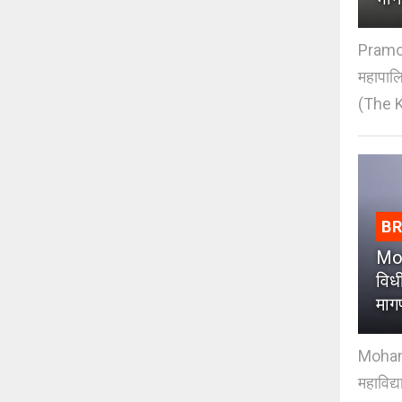
Pramod
महापाल
(The K
B
Moh
विधी
माग
Mohan J
महाविद्