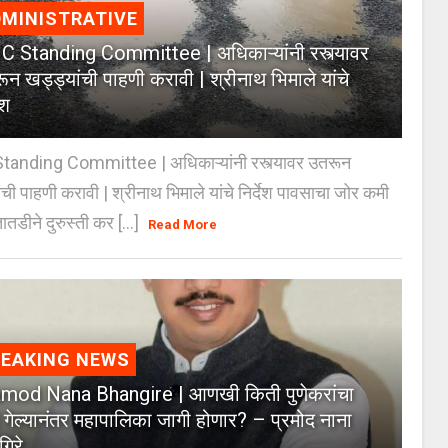
MINISTRATIVE
 Standing Committee | अधिकाऱ्यांनी रस्त्यावर
ून खड्ड्यांची पाहणी करावी | श्रीनाथ भिमाले यांचे
ेश
anding Committee | अधिकाऱ्यांनी रस्त्यावर उतरून
ंची पाहणी करावी | श्रीनाथ भिमाले यांचे निर्देश पावसाचा जोर कमी
ातडीने दुरुस्ती कर [...]
Read More
REAKING NEWS
mod Nana Bhangire | आणखी किती पुणेकरांचा
 गेल्यानंतर महापालिका जागी होणार? – प्रमोद नाना
गिरे