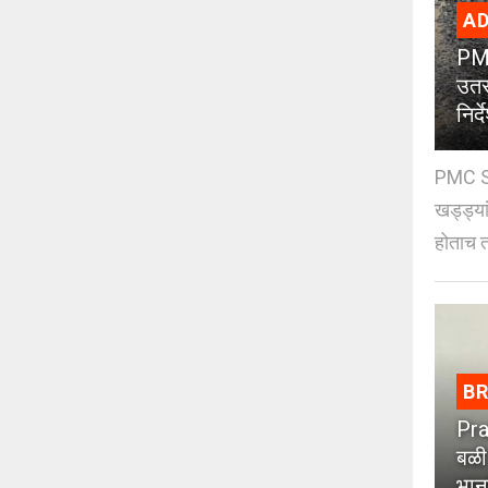
AD
PMC
उतर
निर्द
PMC St
खड्ड्या
होताच त
B
Pra
बळी
भान