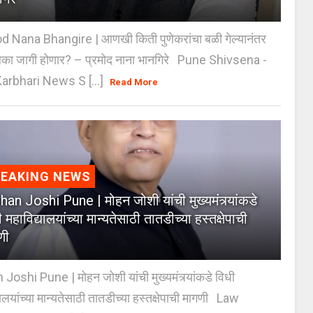
 Nana Bhangire | आणखी किती पुणेकरांचा बळी गेल्यानंतर
िका जागी होणार? – प्रमोद नाना भानगिरे Pune Shivsena -
arbhari News S [...]
Read More
REAKING NEWS
an Joshi Pune | मोहन जोशी यांची मुख्यमंत्र्यांकडे
 महाविद्यालयांच्या मान्यतेसाठी तातडीच्या हस्तक्षेपाची
णी
oshi Pune | मोहन जोशी यांची मुख्यमंत्र्यांकडे विधी
यालयांच्या मान्यतेसाठी तातडीच्या हस्तक्षेपाची मागणी Law