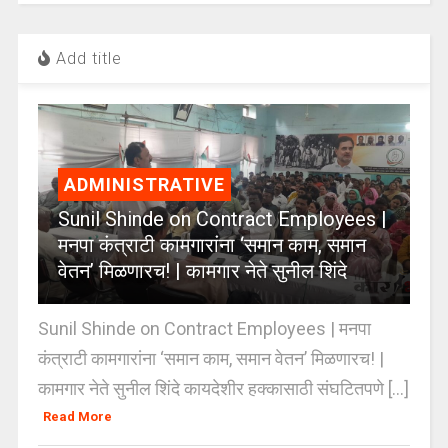
Add title
ADMINISTRATIVE
Sunil Shinde on Contract Employees |
मनपा कंत्राटी कामगारांना ‘समान काम, समान
वेतन’ मिळणारच! | कामगार नेते सुनील शिंदे
Sunil Shinde on Contract Employees | मनपा
कंत्राटी कामगारांना ‘समान काम, समान वेतन’ मिळणारच! |
कामगार नेते सुनील शिंदे कायदेशीर हक्कासाठी संघटितपणे [...]
Read More