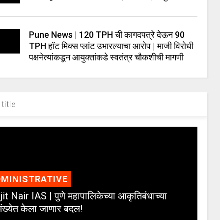
Pune News | 120 TPH ची कागदपत्रे देऊन 90
TPH हॉट मिक्स प्लांट उभारल्याचा आरोप | माजी विरोधी
पक्षनेत्यांकडून आयुक्तांकडे स्वतंत्र चौकशीची मागणी
title
MINISTRATIVE
jit Nair IAS | पुणे महापालिकेच्या आकृतिबंधाच्या
ंख्येत केला जाणार बदल!