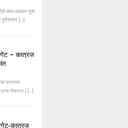
ोचे काम लवकर सुरू
|स्वार [...]
गेट – कात्रज
मंत
ा प्रस्ताव
Pune News | [...]
गेट-कात्रज