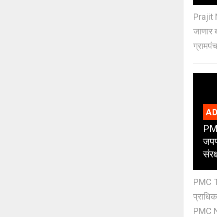
Prajit 
जाणार ब
ग्रामपंच
AD
PMC
जपण
संर
PMC Tre
प्राधि
PMC Ne