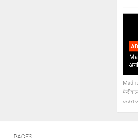
AD
Mad
अनध
Madhuri
फेरीवाल
कचरा व्
PAGES