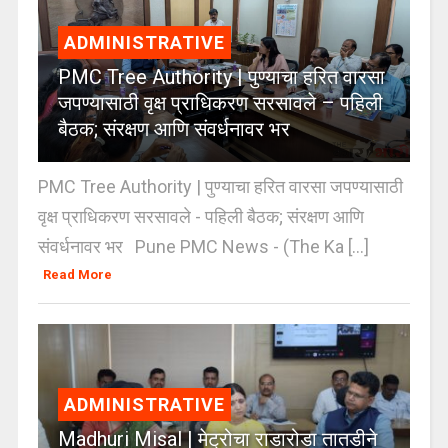
ADMINISTRATIVE
PMC Tree Authority | पुण्याचा हरित वारसा
जपण्यासाठी वृक्ष प्राधिकरण सरसावले – पहिली
बैठक; संरक्षण आणि संवर्धनावर भर
PMC Tree Authority | पुण्याचा हरित वारसा जपण्यासाठी
वृक्ष प्राधिकरण सरसावले - पहिली बैठक; संरक्षण आणि
संवर्धनावर भर Pune PMC News - (The Ka [...]
Read More
ADMINISTRATIVE
Madhuri Misal | मेट्रोचा राडारोडा तातडीने