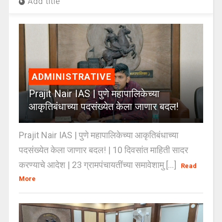
Add title
ADMINISTRATIVE
Prajit Nair IAS | पुणे महापालिकेच्या
आकृतिबंधाच्या पदसंख्येत केला जाणार बदल!
Prajit Nair IAS | पुणे महापालिकेच्या आकृतिबंधाच्या
पदसंख्येत केला जाणार बदल! | 10 दिवसांत माहिती सादर
करण्याचे आदेश | 23 ग्रामपंचायतींच्या समावेशामु [...]
Read
More