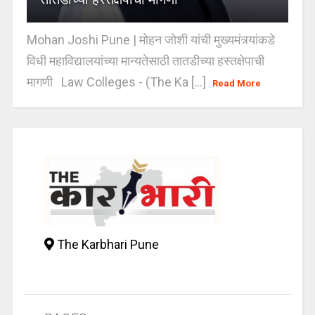
Mohan Joshi Pune | मोहन जोशी यांची मुख्यमंत्र्यांकडे
विधी महाविद्यालयांच्या मान्यतेसाठी तातडीच्या हस्तक्षेपाची
मागणी Law Colleges - (The Ka [...]
Read More
The Karbhari Pune