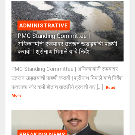
ADMINISTRATIVE
PMC Standing Committee |
अधिकाऱ्यांनी रस्त्यावर उतरून खड्ड्यांची पाहणी
करावी | श्रीनाथ भिमाले यांचे निर्देश
PMC Standing Committee | अधिकाऱ्यांनी रस्त्यावर
उतरून खड्ड्यांची पाहणी करावी | श्रीनाथ भिमाले यांचे निर्देश
पावसाचा जोर कमी होताच तातडीने दुरुस्ती कर [...]
Read
More
BREAKING NEWS