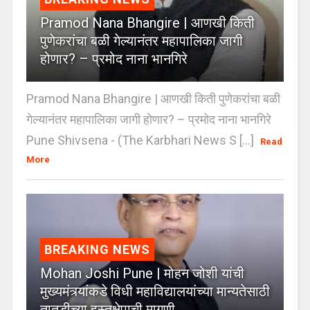
Pramod Nana Bhangire | आणखी किती
पुणेकरांचा बळी गेल्यानंतर महापालिका जागी
होणार? – प्रमोद नाना भानगिरे
Pramod Nana Bhangire | आणखी किती पुणेकरांचा बळी
गेल्यानंतर महापालिका जागी होणार? – प्रमोद नाना भानगिरे
Pune Shivsena - (The Karbhari News S [...]
Read
More
BREAKING NEWS
Mohan Joshi Pune | मोहन जोशी यांची
मुख्यमंत्र्यांकडे विधी महाविद्यालयांच्या मान्यतेसाठी
तातडीच्या हस्तक्षेपाची मागणी