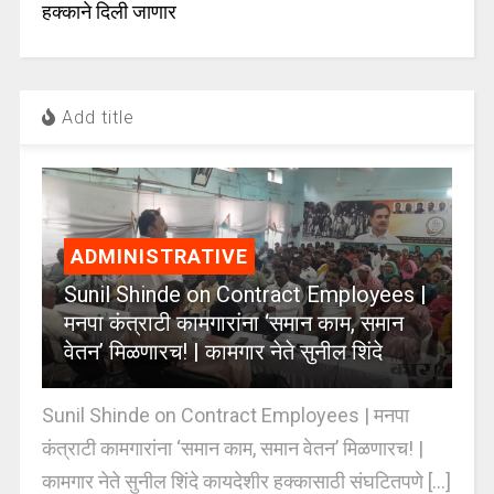
हक्काने दिली जाणार
Add title
ADMINISTRATIVE
Sunil Shinde on Contract Employees |
मनपा कंत्राटी कामगारांना ‘समान काम, समान
वेतन’ मिळणारच! | कामगार नेते सुनील शिंदे
Sunil Shinde on Contract Employees | मनपा
कंत्राटी कामगारांना ‘समान काम, समान वेतन’ मिळणारच! |
कामगार नेते सुनील शिंदे कायदेशीर हक्कासाठी संघटितपणे [...]