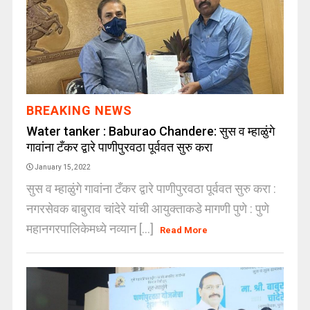
BREAKING NEWS
Water tanker : Baburao Chandere: सुस व म्हाळुंगे
गावांना टँकर द्वारे पाणीपुरवठा पूर्ववत सुरु करा
January 15, 2022
सुस व म्हाळुंगे गावांना टँकर द्वारे पाणीपुरवठा पूर्ववत सुरु करा :
नगरसेवक बाबुराव चांदेरे यांची आयुक्ताकडे मागणी पुणे : पुणे
महानगरपालिकेमध्ये नव्यान [...]
Read More