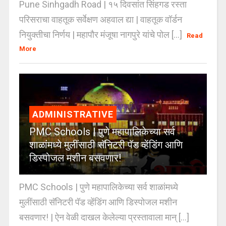
Pune Sinhgadh Road | १५ दिवसांत सिंहगड रस्ता
परिसराचा वाहतूक सर्वेक्षण अहवाल द्या | वाहतूक वॉर्डन
नियुक्तीचा निर्णय | महापौर मंजूषा नागपुरे यांचे पोल [...]
Read
More
ADMINISTRATIVE
PMC Schools | पुणे महापालिकेच्या सर्व
शाळांमध्ये मुलींसाठी सॅनिटरी पॅड व्हेंडिंग आणि
डिस्पोजल मशीन बसवणार!
PMC Schools | पुणे महापालिकेच्या सर्व शाळांमध्ये
मुलींसाठी सॅनिटरी पॅड व्हेंडिंग आणि डिस्पोजल मशीन
बसवणार! | ऐन वेळी दाखल केलेल्या प्रस्तावाला मान् [...]