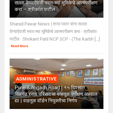
सल्ला देण्याऐवजी स्वतःच्या भूमिकेचे आत्मपरीक्षण
करा – श्रीकांत पाटील
Sharad Pawar News | शरद पवार यांना सल्ला
देण्याऐवजी स्वतःच्या भूमिकेचे आत्मपरीक्षण करा - श्रीकांत
पाटील Shrikant Patil NCP SCP - (The Karbh [...]
Read More
ADMINISTRATIVE
Pune Sinhgadh Road | १५ दिवसांत
सिंहगड रस्ता परिसराचा वाहतूक सर्वेक्षण अहवाल
द्या | वाहतूक वॉर्डन नियुक्तीचा निर्णय