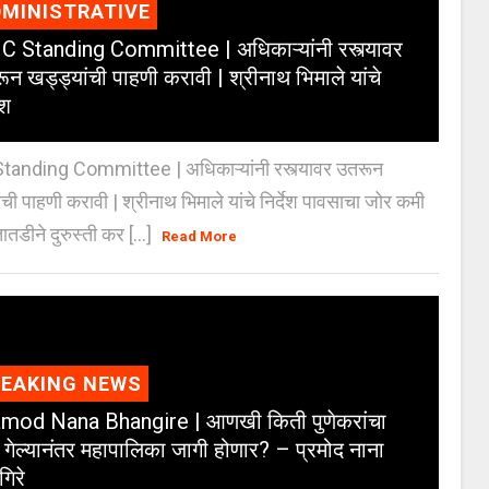
MINISTRATIVE
 Standing Committee | अधिकाऱ्यांनी रस्त्यावर
ून खड्ड्यांची पाहणी करावी | श्रीनाथ भिमाले यांचे
ेश
anding Committee | अधिकाऱ्यांनी रस्त्यावर उतरून
ंची पाहणी करावी | श्रीनाथ भिमाले यांचे निर्देश पावसाचा जोर कमी
ातडीने दुरुस्ती कर [...]
Read More
REAKING NEWS
mod Nana Bhangire | आणखी किती पुणेकरांचा
 गेल्यानंतर महापालिका जागी होणार? – प्रमोद नाना
गिरे