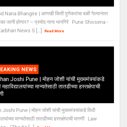
 Nana Bhangire | आणखी किती पुणेकरांचा बळी गेल्यानंतर
िका जागी होणार? – प्रमोद नाना भानगिरे Pune Shivsena -
arbhari News S [...]
Read More
REAKING NEWS
an Joshi Pune | मोहन जोशी यांची मुख्यमंत्र्यांकडे
 महाविद्यालयांच्या मान्यतेसाठी तातडीच्या हस्तक्षेपाची
णी
oshi Pune | मोहन जोशी यांची मुख्यमंत्र्यांकडे विधी
यालयांच्या मान्यतेसाठी तातडीच्या हस्तक्षेपाची मागणी Law