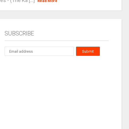
es - (The Ka [...]
Read More
SUBSCRIBE