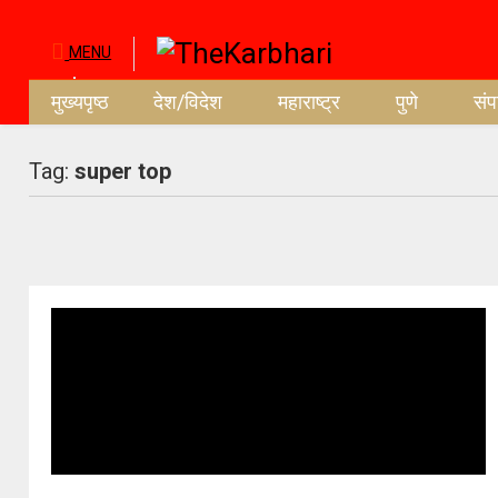
MENU
मुख्यपृष्ठ
देश/विदेश
महाराष्ट्र
पुणे
सं
Tag:
super top