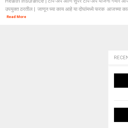
Health Insurance | टॉप-अप आणि सुपर टॉप-अप योजना गंभीर आजा
उपयुक्त ठरतील | जाणून घ्या काय आहे या दोघांमध्ये फरक आजच्या क
Read More
RECE