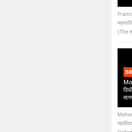
Pramod
महापाल
(The K
B
Moh
विधी
माग
Mohan J
महाविद्