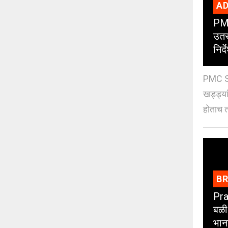
AD
PMC
उतर
निर्द
PMC St
खड्ड्या
होताच त
B
Pra
बळी
भान