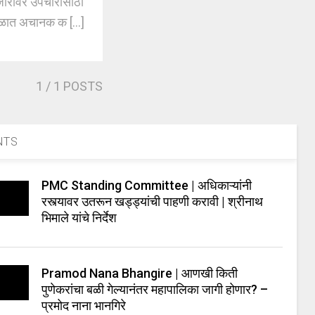
रांवर उपचारासाठी
ाळात अचानक क [...]
1
/ 1 POSTS
NTS
PMC Standing Committee | अधिकाऱ्यांनी
रस्त्यावर उतरून खड्ड्यांची पाहणी करावी | श्रीनाथ
भिमाले यांचे निर्देश
Pramod Nana Bhangire | आणखी किती
पुणेकरांचा बळी गेल्यानंतर महापालिका जागी होणार? –
प्रमोद नाना भानगिरे