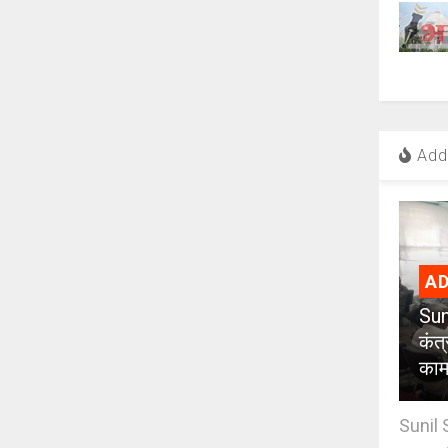
Add 
AD
Sun
कंत
कामग
Sunil 