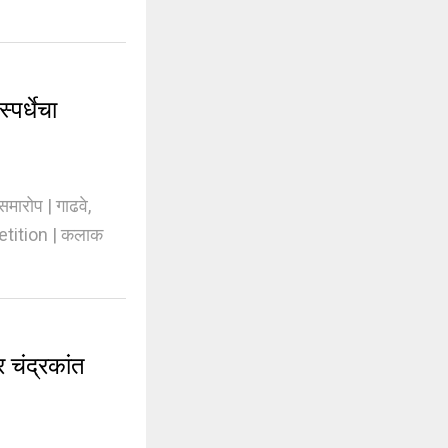
र्धेचा
मारोप | गाढवे,
petition | कलाक
 चंद्रकांत