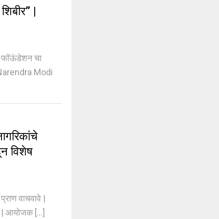
शिबीर” |
र फॉऊंडेशन चा
M Narendra Modi
गरिकांचे
ून विशेष
्राण वाचवावे |
 | आयोजक [...]