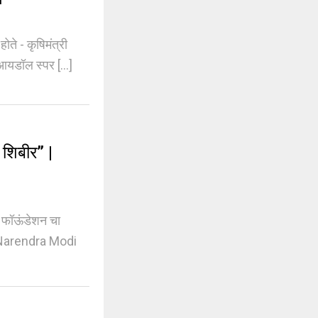
े - कृषिमंत्री
आयडॉल स्पर [...]
शिबीर” |
र फॉऊंडेशन चा
M Narendra Modi