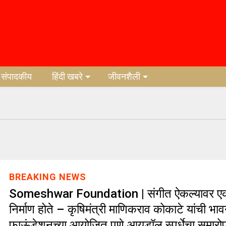
संपादकीय
हिंदी खबरे
जीवनशैली
BREAKING NEWS
Someshwar Foundation | संगीत ऐकल्यावर एक
निर्माण होते – कृषिमंत्री माणिकराव कोकाटे यांची भावन
फाऊंडेशनच्या आयोजित पुणे आयडॉल स्पर्धेचा समारो