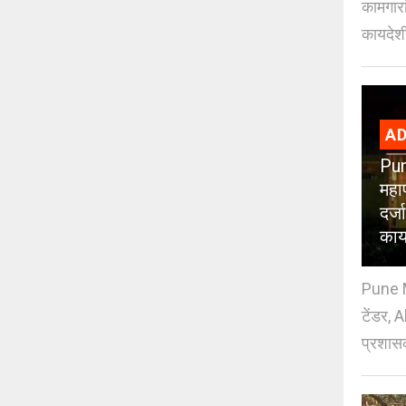
कामगारा
कायदेशी
AD
Pun
महा
दर्
काय
Pune M
टेंडर, 
प्रशासक