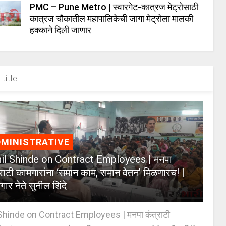
PMC – Pune Metro | स्वारगेट-कात्रज मेट्रोसाठी
कात्रज चौकातील महापालिकेची जागा मेट्रोला मालकी
हक्काने दिली जाणार
title
MINISTRATIVE
il Shinde on Contract Employees | मनपा
्राटी कामगारांना ‘समान काम, समान वेतन’ मिळणारच! |
ार नेते सुनील शिंदे
Shinde on Contract Employees | मनपा कंत्राटी