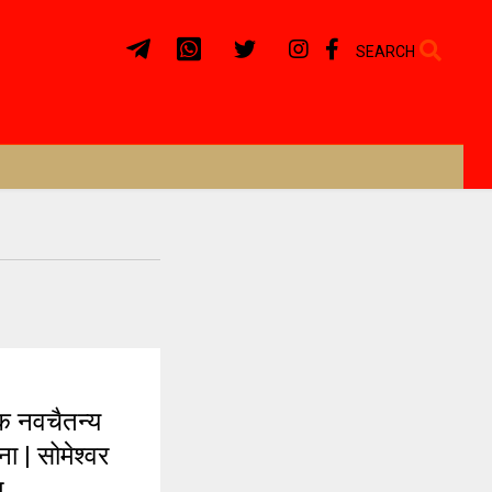
SEARCH
 नवचैतन्य
ा | सोमेश्वर
प