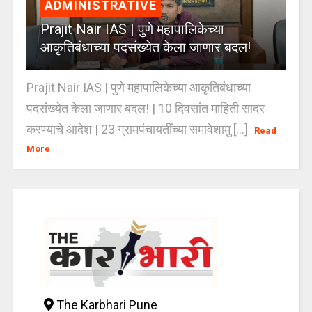
ADMINISTRATIVE
Prajit Nair IAS | पुणे महापालिकेच्या
आकृतिबंधाच्या पदसंख्येत केला जाणार बदल!
Prajit Nair IAS | पुणे महापालिकेच्या आकृतिबंधाच्या
पदसंख्येत केला जाणार बदल! | 10 दिवसांत माहिती सादर
करण्याचे आदेश | 23 ग्रामपंचायतींच्या समावेशामु [...]
Read
More
The Karbhari Pune