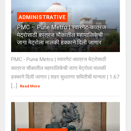
ADMINISTRATIVE
PMC – Pune Metro | स्वारगेट-कात्रज
मेट्रोसाठी कात्रज चौकातील महापालिकेची
जागा मेट्रोला मालकी हक्काने दिली जाणार
PMC - Pune Metro | स्वारगेट-कात्रज मेट्रोसाठी
कात्रज चौकातील महापालिकेची जागा मेट्रोला मालकी
हक्काने दिली जाणार | शहर सुधारणा समितीची मान्यता | 1.67
[...]
Read More