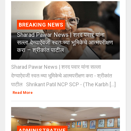
BREAKING NEWS
Sharad Pawar News | शरद पवार यांना
सल्ला देण्याऐवजी स्वतःच्या भूमिकेचे आत्मपरीक्षण
करा – श्रीकांत पाटील
Sharad Pawar News | शरद पवार यांना सल्ला
देण्याऐवजी स्वतःच्या भूमिकेचे आत्मपरीक्षण करा - श्रीकांत
पाटील Shrikant Patil NCP SCP - (The Karbh [...]
Read More
ADMINISTRATIVE