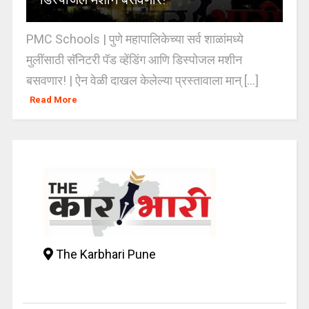
PMC Schools | पुणे महापालिकेच्या सर्व शाळांमध्ये
मुलींसाठी सॅनिटरी पॅड व्हेंडिंग आणि डिस्पोजल मशीन
बसवणार! | ऐन वेळी दाखल केलेल्या प्रस्तावाला मान् [...]
Read More
The Karbhari Pune