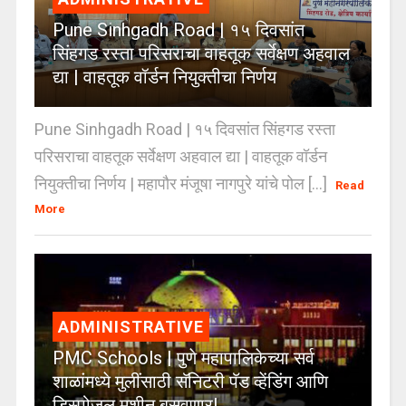
Pune Sinhgadh Road | १५ दिवसांत
सिंहगड रस्ता परिसराचा वाहतूक सर्वेक्षण अहवाल
द्या | वाहतूक वॉर्डन नियुक्तीचा निर्णय
Pune Sinhgadh Road | १५ दिवसांत सिंहगड रस्ता
परिसराचा वाहतूक सर्वेक्षण अहवाल द्या | वाहतूक वॉर्डन
नियुक्तीचा निर्णय | महापौर मंजूषा नागपुरे यांचे पोल [...]
Read
More
ADMINISTRATIVE
PMC Schools | पुणे महापालिकेच्या सर्व
शाळांमध्ये मुलींसाठी सॅनिटरी पॅड व्हेंडिंग आणि
डिस्पोजल मशीन बसवणार!