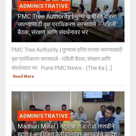
ADMINISTRATIVE
PMC Tree Authority | पुण्याचा हरित वारसा
जपण्यासाठी वृक्ष प्राधिकरण सरसावले – पहिली
बैठक; संरक्षण आणि संवर्धनावर भर
PMC Tree Authority | पुण्याचा हरित वारसा जपण्यासाठी
वृक्ष प्राधिकरण सरसावले - पहिली बैठक; संरक्षण आणि
संवर्धनावर भर Pune PMC News - (The Ka [...]
Read More
ADMINISTRATIVE
Madhuri Misal | मेट्रोचा राडारोडा तातडीने
हटवा | अनधिकृत फेरीवाल्यांवर कारवाईचे आदेश