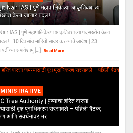
jit Nair IAS | पुणे महापालिकेच्या आकृतिबंधाच्या
ंख्येत केला जाणार बदल!
Nair IAS | पुणे महापालिकेच्या आकृतिबंधाच्या पदसंख्येत केला
दल! | 10 दिवसांत माहिती सादर करण्याचे आदेश | 23
ायतींच्या समावेशामु [...]
Read More
MINISTRATIVE
 Tree Authority | पुण्याचा हरित वारसा
्यासाठी वृक्ष प्राधिकरण सरसावले – पहिली बैठक;
क्षण आणि संवर्धनावर भर