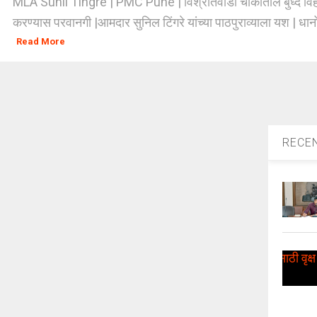
MLA Sunil Tingre | PMC Pune | विश्रांतवाडी चौकातील बुध्द विह
करण्यास परवानगी |आमदार सुनिल टिंगरे यांच्या पाठपुराव्याला यश | धानोर
Read More
RECE