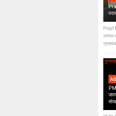
Pra
पदस
Prajit 
जाणार ब
ग्रामपंच
AD
PMC
जपण
संर