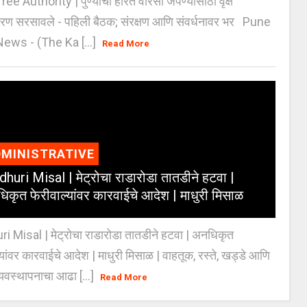
e Authority | पुण्याचा हरित वारसा जपण्यासाठी वृक्ष
करण सरसावले - पहिली बैठक; संरक्षण आणि संवर्धनावर भर Pune
ws - (The Ka [...]
Read More
MINISTRATIVE
huri Misal | मेट्रोचा राडारोडा तातडीने हटवा |
िकृत फेरीवाल्यांवर कारवाईचे आदेश | माधुरी मिसाळ
 Misal | मेट्रोचा राडारोडा तातडीने हटवा | अनधिकृत
्यांवर कारवाईचे आदेश | माधुरी मिसाळ | वाहतूक, रस्ते, खड्डे आणि
यवस्थापनाचा आढा [...]
Read More