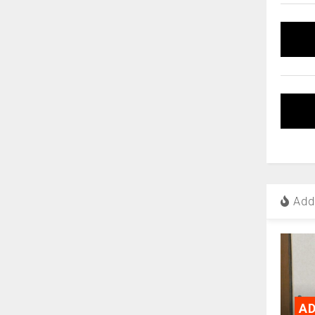
Add 
AD