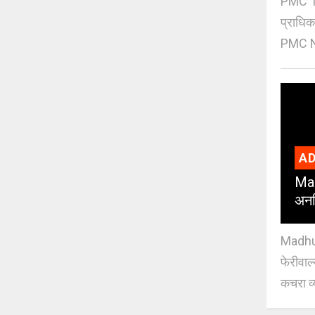
PMC Tre
प्राधि
PMC Ne
AD
Mad
अनध
Madhuri
फेरीवाल
कचरा व्