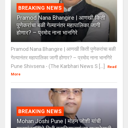
BREAKING NEWS
Pramod Nana Bhangire | आणखी किती
पुणेकरांचा बळी गेल्यानंतर महापालिका जागी
होणार? – प्रमोद नाना भानगिरे
Pramod Nana Bhangire | आणखी किती पुणेकरांचा बळी
गेल्यानंतर महापालिका जागी होणार? – प्रमोद नाना भानगिरे
Pune Shivsena - (The Karbhari News S [...]
Read
More
BREAKING NEWS
Mohan Joshi Pune | मोहन जोशी यांची