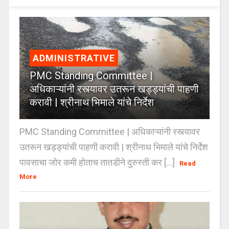
ADMINISTRATIVE
PMC Standing Committee |
अधिकाऱ्यांनी रस्त्यावर उतरून खड्ड्यांची पाहणी
करावी | श्रीनाथ भिमाले यांचे निर्देश
PMC Standing Committee | अधिकाऱ्यांनी रस्त्यावर
उतरून खड्ड्यांची पाहणी करावी | श्रीनाथ भिमाले यांचे निर्देश
पावसाचा जोर कमी होताच तातडीने दुरुस्ती कर [...]
Read
More