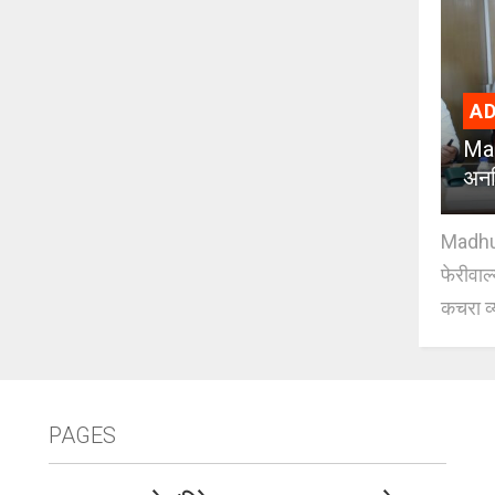
AD
Mad
अनध
Madhuri
फेरीवाल
कचरा व्
PAGES