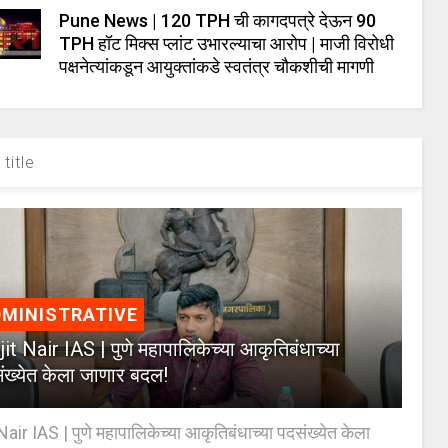
Pune News | 120 TPH ची कागदपत्रे देऊन 90
TPH हॉट मिक्स प्लांट उभारल्याचा आरोप | माजी विरोधी
पक्षनेत्यांकडून आयुक्तांकडे स्वतंत्र चौकशीची मागणी
title
MINISTRATIVE
jit Nair IAS | पुणे महापालिकेच्या आकृतिबंधाच्या
ंख्येत केला जाणार बदल!
Nair IAS | पुणे महापालिकेच्या आकृतिबंधाच्या पदसंख्येत केला