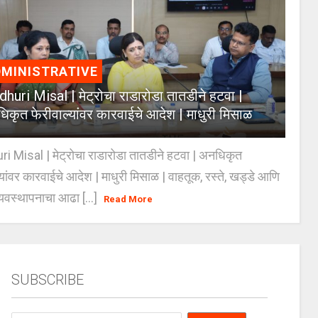
MINISTRATIVE
huri Misal | मेट्रोचा राडारोडा तातडीने हटवा |
िकृत फेरीवाल्यांवर कारवाईचे आदेश | माधुरी मिसाळ
 Misal | मेट्रोचा राडारोडा तातडीने हटवा | अनधिकृत
्यांवर कारवाईचे आदेश | माधुरी मिसाळ | वाहतूक, रस्ते, खड्डे आणि
यवस्थापनाचा आढा [...]
Read More
SUBSCRIBE