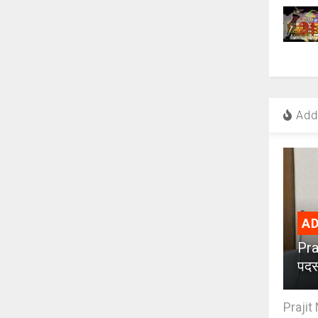
Add 
AD
Pra
पदस
Prajit 