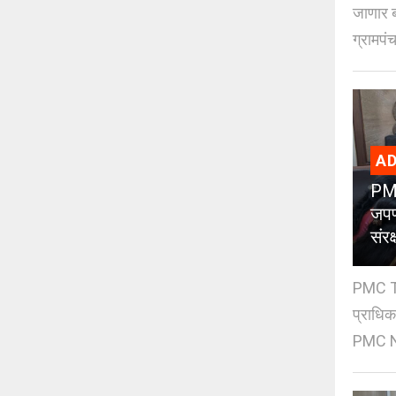
जाणार ब
ग्रामपंच
AD
PMC
जपण
संर
PMC Tre
प्राधि
PMC Ne