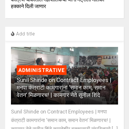
हक्काने दिली जाणार
Add title
ADMINISTRATIVE
Sunil Shinde on Contract Employees |
मनपा कंत्राटी कामगारांना ‘समान काम, समान
वेतन’ मिळणारच! | कामगार नेते सुनील शिंदे
Sunil Shinde on Contract Employees | मनपा
कंत्राटी कामगारांना ‘समान काम, समान वेतन’ मिळणारच! |
कामगार नेते सुनील शिंदे कायदेशीर हक्कासाठी संघटितपणे [...]