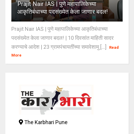
Prajit Nair IAS | पुणे महापालिकेच्या
आकृतिबंधाच्या पदसंख्येत केला जाणार बदल!
Prajit Nair IAS | पुणे महापालिकेच्या आकृतिबंधाच्या
पदसंख्येत केला जाणार बदल! | 10 दिवसांत माहिती सादर
करण्याचे आदेश | 23 ग्रामपंचायतींच्या समावेशामु [...]
Read
More
The Karbhari Pune