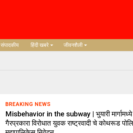
संपादकीय
हिंदी खबरे
जीवनशैली
BREAKING NEWS
Misbehavior in the subway | भुयारी मार्गामध्ये 
गैरप्रकारा विरोधात युवक राष्ट्रवादी चे कोथरूड पोल
महापालिकेस निवेदन