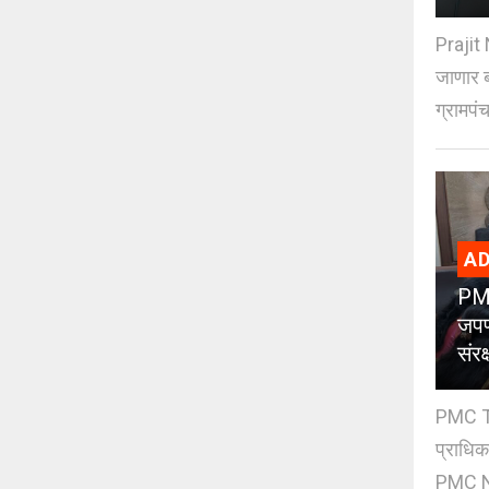
Prajit 
जाणार ब
ग्रामपंच
AD
PMC
जपण
संर
PMC Tre
प्राधि
PMC Ne