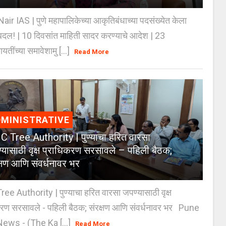
Nair IAS | पुणे महापालिकेच्या आकृतिबंधाच्या पदसंख्येत केला
दल! | 10 दिवसांत माहिती सादर करण्याचे आदेश | 23
ायतींच्या समावेशामु [...]
Read More
MINISTRATIVE
 Tree Authority | पुण्याचा हरित वारसा
्यासाठी वृक्ष प्राधिकरण सरसावले – पहिली बैठक;
क्षण आणि संवर्धनावर भर
e Authority | पुण्याचा हरित वारसा जपण्यासाठी वृक्ष
करण सरसावले - पहिली बैठक; संरक्षण आणि संवर्धनावर भर Pune
ws - (The Ka [...]
Read More