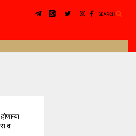
SEARCH
होणाऱ्या
िस व