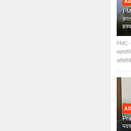
AD
PMC
कात
हक्
PMC - 
महापालि
समितीची
AD
Pra
पदस