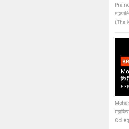
Pramod
महापाल
(The K
B
Moh
विधी
माग
Mohan J
महाविद्
Colleg