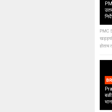
PMC
उतर
निर्द
PMC St
खड्ड्या
होताच त
B
Pra
बळी
भान