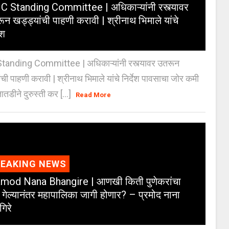
 Standing Committee | अधिकाऱ्यांनी रस्त्यावर
ून खड्ड्यांची पाहणी करावी | श्रीनाथ भिमाले यांचे
ेश
anding Committee | अधिकाऱ्यांनी रस्त्यावर उतरून
ंची पाहणी करावी | श्रीनाथ भिमाले यांचे निर्देश पावसाचा जोर कमी
ातडीने दुरुस्ती कर [...]
Read More
REAKING NEWS
mod Nana Bhangire | आणखी किती पुणेकरांचा
 गेल्यानंतर महापालिका जागी होणार? – प्रमोद नाना
गिरे