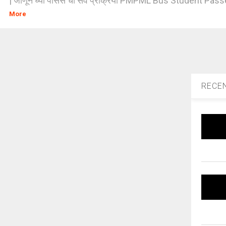
| जाणून घ्या पासेस ची सर्व प्रक्रिया PMPML Bus Student Passes 
More
RECE