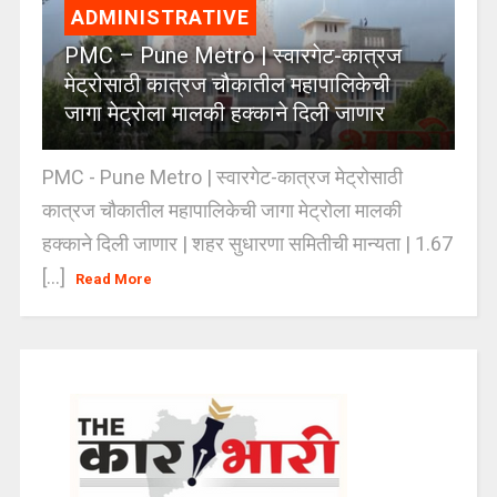
ADMINISTRATIVE
PMC – Pune Metro | स्वारगेट-कात्रज
मेट्रोसाठी कात्रज चौकातील महापालिकेची
जागा मेट्रोला मालकी हक्काने दिली जाणार
PMC - Pune Metro | स्वारगेट-कात्रज मेट्रोसाठी
कात्रज चौकातील महापालिकेची जागा मेट्रोला मालकी
हक्काने दिली जाणार | शहर सुधारणा समितीची मान्यता | 1.67
[...]
Read More