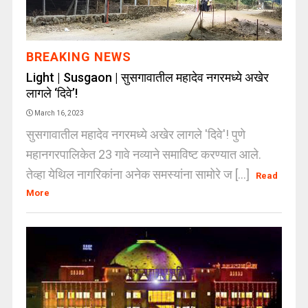
BREAKING NEWS
Light | Susgaon | सुसगावातील महादेव नगरमध्ये अखेर
लागले ‘दिवे’!
March 16, 2023
सुसगावातील महादेव नगरमध्ये अखेर लागले 'दिवे'! पुणे
महानगरपालिकेत 23 गावे नव्याने समाविष्ट करण्यात आले.
तेव्हा येथिल नागरिकांना अनेक समस्यांना सामोरे ज [...]
Read
More