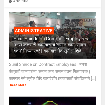
Add title
ADMINISTRATIVE
Sunil Shinde on Contract Employees |
मनपा कंत्राटी कामगारांना ‘समान काम, समान
वेतन’ मिळणारच! | कामगार नेते सुनील शिंदे
Sunil Shinde on Contract Employees | मनपा
कंत्राटी कामगारांना ‘समान काम, समान वेतन’ मिळणारच! |
कामगार नेते सुनील शिंदे कायदेशीर हक्कासाठी संघटितपणे [...]
Read More