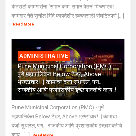
कंत्राटी कामगारांना ‘समान काम, समान वेतन’ मिळणारच! |
कामगार नेते सुनील शिंदे कायदेशीर हक्कासाठी संघटितपणे [...]
Read More
ADMINISTRATIVE
Pune Municipal Corporation (PMC) –
पुणे महापालिकेत Below टेंडर, Above
भ्रष्टाचार! | कामाचा दर्जा सुधारेल, पण…
राजकीय आणि प्रशासकीय इच्छाशक्तीचे काय..!
Pune Municipal Corporation (PMC) - पुणे
महापालिकेत Below टेंडर, Above भ्रष्टाचार! | कामाचा
दर्जा सुधारेल, पण… राजकीय आणि प्रशासकीय इच्छाशक्तीचे
काय.. [...]
Read More