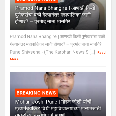
Pramod Nana Bhangire | आणखी किती
पुणेकरांचा बळी गेल्यानंतर महापालिका जागी
होणार? – प्रमोद नाना भानगिरे
Pramod Nana Bhangire | आणखी किती पुणेकरांचा बळी
गेल्यानंतर महापालिका जागी होणार? – प्रमोद नाना भानगिरे
Pune Shivsena - (The Karbhari News S [...]
Read
More
BREAKING NEWS
Mohan Joshi Pune | मोहन जोशी यांची
मुख्यमंत्र्यांकडे विधी महाविद्यालयांच्या मान्यतेसाठी
तातडीच्या हस्तक्षेपाची मागणी