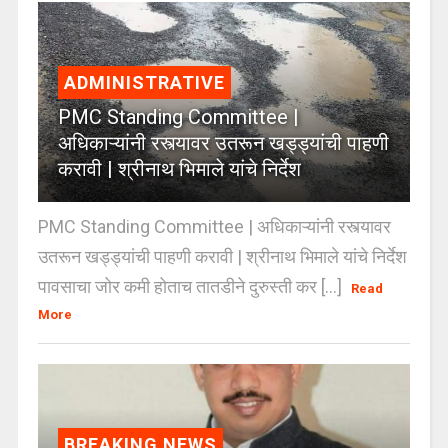
ADMINISTRATIVE
PMC Standing Committee |
अधिकाऱ्यांनी रस्त्यावर उतरून खड्ड्यांची पाहणी
करावी | श्रीनाथ भिमाले यांचे निर्देश
PMC Standing Committee | अधिकाऱ्यांनी रस्त्यावर
उतरून खड्ड्यांची पाहणी करावी | श्रीनाथ भिमाले यांचे निर्देश
पावसाचा जोर कमी होताच तातडीने दुरुस्ती कर [...]
Read
More
BREAKING NEWS