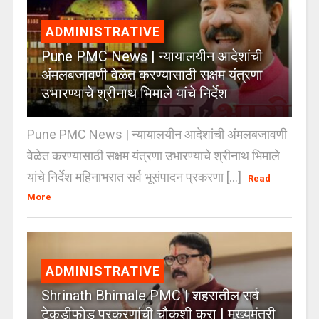
ADMINISTRATIVE
Pune PMC News | न्यायालयीन आदेशांची
अंमलबजावणी वेळेत करण्यासाठी सक्षम यंत्रणा
उभारण्याचे श्रीनाथ भिमाले यांचे निर्देश
Pune PMC News | न्यायालयीन आदेशांची अंमलबजावणी
वेळेत करण्यासाठी सक्षम यंत्रणा उभारण्याचे श्रीनाथ भिमाले
यांचे निर्देश महिनाभरात सर्व भूसंपादन प्रकरणा [...]
Read
More
ADMINISTRATIVE
Shrinath Bhimale PMC | शहरातील सर्व
टेकडीफोड प्रकरणांची चौकशी करा | मुख्यमंत्री