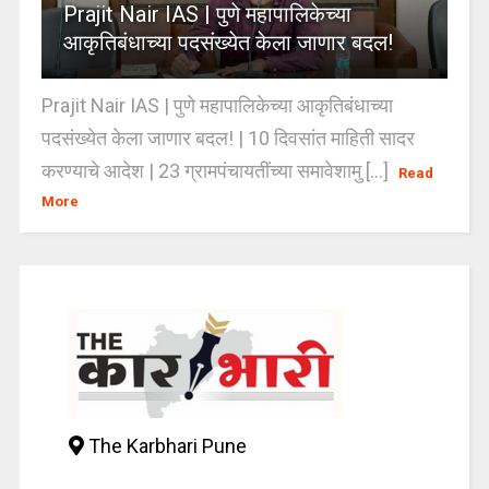
Prajit Nair IAS | पुणे महापालिकेच्या
आकृतिबंधाच्या पदसंख्येत केला जाणार बदल!
Prajit Nair IAS | पुणे महापालिकेच्या आकृतिबंधाच्या
पदसंख्येत केला जाणार बदल! | 10 दिवसांत माहिती सादर
करण्याचे आदेश | 23 ग्रामपंचायतींच्या समावेशामु [...]
Read
More
The Karbhari Pune