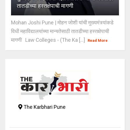
तातडीच्या हस्तक्षेपाची मागणी
Mohan Joshi Pune | मोहन जोशी यांची मुख्यमंत्र्यांकडे
विधी महाविद्यालयांच्या मान्यतेसाठी तातडीच्या हस्तक्षेपाची
मागणी Law Colleges - (The Ka [...]
Read More
The Karbhari Pune