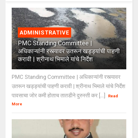
ADMINISTRATIVE
PMC Standing Committee |
अधिकाऱ्यांनी रस्त्यावर उतरून खड्ड्यांची पाहणी
करावी | श्रीनाथ भिमाले यांचे निर्देश
PMC Standing Committee | अधिकाऱ्यांनी रस्त्यावर
उतरून खड्ड्यांची पाहणी करावी | श्रीनाथ भिमाले यांचे निर्देश
पावसाचा जोर कमी होताच तातडीने दुरुस्ती कर [...]
Read
More