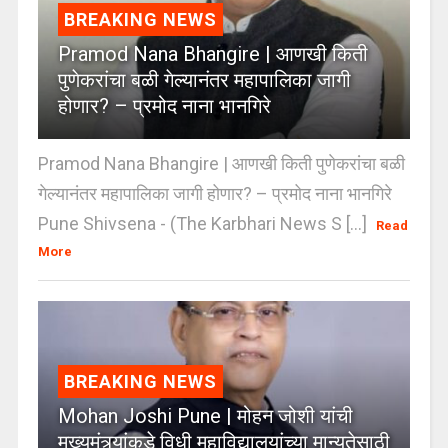
BREAKING NEWS
Pramod Nana Bhangire | आणखी किती
पुणेकरांचा बळी गेल्यानंतर महापालिका जागी
होणार? – प्रमोद नाना भानगिरे
Pramod Nana Bhangire | आणखी किती पुणेकरांचा बळी
गेल्यानंतर महापालिका जागी होणार? – प्रमोद नाना भानगिरे
Pune Shivsena - (The Karbhari News S [...]
Read
More
BREAKING NEWS
Mohan Joshi Pune | मोहन जोशी यांची
मुख्यमंत्र्यांकडे विधी महाविद्यालयांच्या मान्यतेसाठी