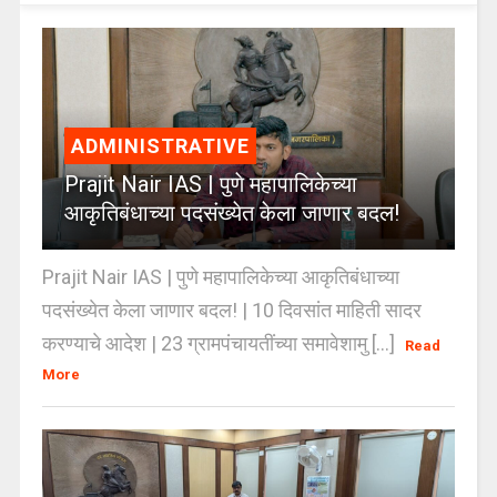
ADMINISTRATIVE
Prajit Nair IAS | पुणे महापालिकेच्या
आकृतिबंधाच्या पदसंख्येत केला जाणार बदल!
Prajit Nair IAS | पुणे महापालिकेच्या आकृतिबंधाच्या
पदसंख्येत केला जाणार बदल! | 10 दिवसांत माहिती सादर
करण्याचे आदेश | 23 ग्रामपंचायतींच्या समावेशामु [...]
Read
More