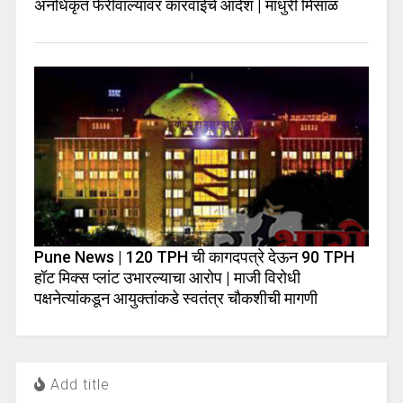
अनधिकृत फेरीवाल्यांवर कारवाईचे आदेश | माधुरी मिसाळ
Pune News | 120 TPH ची कागदपत्रे देऊन 90 TPH
हॉट मिक्स प्लांट उभारल्याचा आरोप | माजी विरोधी
पक्षनेत्यांकडून आयुक्तांकडे स्वतंत्र चौकशीची मागणी
Add title