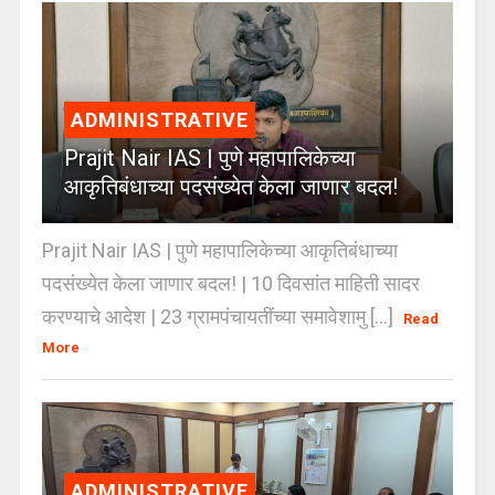
ADMINISTRATIVE
Prajit Nair IAS | पुणे महापालिकेच्या
आकृतिबंधाच्या पदसंख्येत केला जाणार बदल!
Prajit Nair IAS | पुणे महापालिकेच्या आकृतिबंधाच्या
पदसंख्येत केला जाणार बदल! | 10 दिवसांत माहिती सादर
करण्याचे आदेश | 23 ग्रामपंचायतींच्या समावेशामु [...]
Read
More
ADMINISTRATIVE