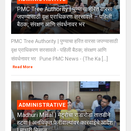
PMC Tree Authority | पुण्याचा हरित वारसा
जपण्यासाठी वृक्ष प्राधिकरण सरसावले – पहिली
बैठक; संरक्षण आणि संवर्धनावर भर
PMC Tree Authority | पुण्याचा हरित वारसा जपण्यासाठी
वृक्ष प्राधिकरण सरसावले - पहिली बैठक; संरक्षण आणि
संवर्धनावर भर Pune PMC News - (The Ka [...]
Read More
ADMINISTRATIVE
Madhuri Misal | मेट्रोचा राडारोडा तातडीने
हटवा | अनधिकृत फेरीवाल्यांवर कारवाईचे आदेश
| माधुरी मिसाळ