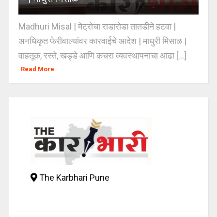
Madhuri Misal | मेट्रोचा राडारोडा तातडीने हटवा |
अनधिकृत फेरीवाल्यांवर कारवाईचे आदेश | माधुरी मिसाळ |
वाहतूक, रस्ते, खड्डे आणि कचरा व्यवस्थापनाचा आढा [...]
Read More
The Karbhari Pune